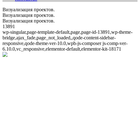
Визуализация проектов.
Визуализация проектов.
Визуализация проектов.
13891
wp-singular,page-template-default,page,page-id-13891,wp-theme-
bridge,ajax_fade,page_not_loaded,,qode-content-sidebar-
responsive,qode-theme-ver-10.0,wpb-js-composer js-comp-ver-
6.10.0,vc_responsive,elementor-default,elementor-kit-18171
Визуализация проектов.