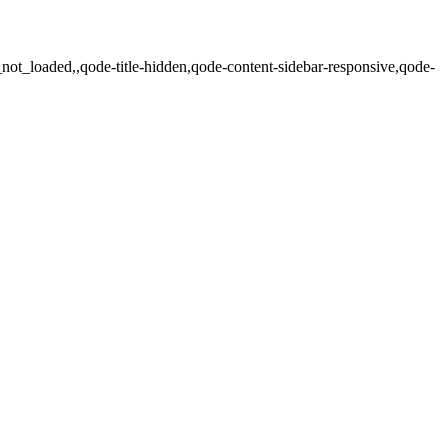
ot_loaded,,qode-title-hidden,qode-content-sidebar-responsive,qode-